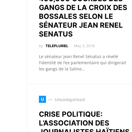
GANGS DE LA CROIX DES
BOSSALES SELON LE
SÉNATEUR JEAN RENEL
SENATUS
by
TELEPLURIEL
May 3, 2019
Le sénateur Jean Renel Sénatus a révélé
l’identité de l’ex parlementaire qui dirigerait
les gangs de la Saline…
U
Uncategorized
CRISE POLITIQUE:
L’ASSOCIATION DES
JOURNALISTES HAÏTIENS