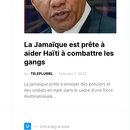
La Jamaïque est prête à
aider Haïti à combattre les
gangs
by
TELEPLURIEL
February 2, 2023
La Jamaïque prête à envoyer des policiers et
des soldats en Haïti dans le cadre d’une force
multinationale…
U
Uncategorized