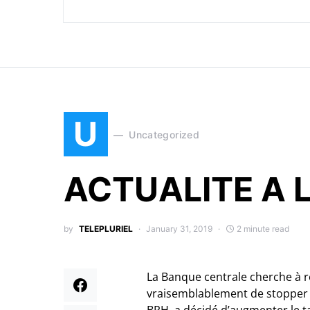
U
Uncategorized
ACTUALITE A 
by
TELEPLURIEL
January 31, 2019
2 minute read
La Banque centrale cherche à r
vraisemblablement de stopper la