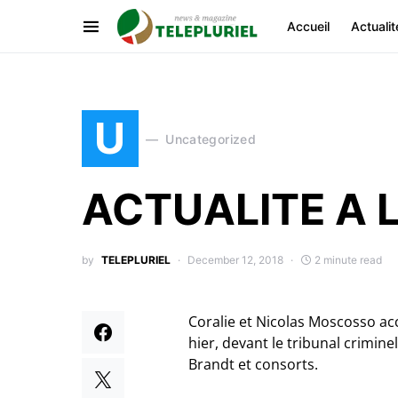
Accueil
Actualit
U
Uncategorized
ACTUALITE A 
by
TELEPLURIEL
December 12, 2018
2 minute read
Coralie et Nicolas Moscosso a
hier, devant le tribunal crimin
Brandt et consorts.