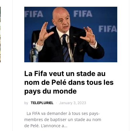
La Fifa veut un stade au
nom de Pelé dans tous les
pays du monde
by
TELEPLURIEL
January 3, 2023
La FIFA va demander à tous ses pays-
membres de baptiser un stade au nom
de Pelé. L’annonce a…