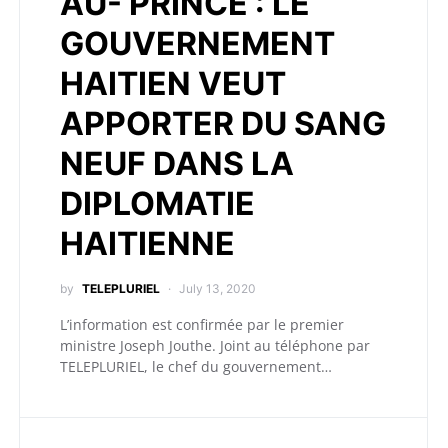
AU- PRINCE : LE
GOUVERNEMENT
HAITIEN VEUT
APPORTER DU SANG
NEUF DANS LA
DIPLOMATIE
HAITIENNE
by
TELEPLURIEL
July 13, 2020
L’information est confirmée par le premier
ministre Joseph Jouthe. Joint au téléphone par
TELEPLURIEL, le chef du gouvernement…