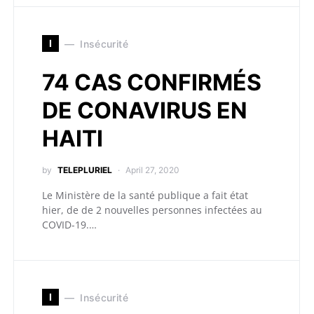
I
Insécurité
74 CAS CONFIRMÉS
DE CONAVIRUS EN
HAITI
by
TELEPLURIEL
April 27, 2020
Le Ministère de la santé publique a fait état
hier, de de 2 nouvelles personnes infectées au
COVID-19.…
I
Insécurité