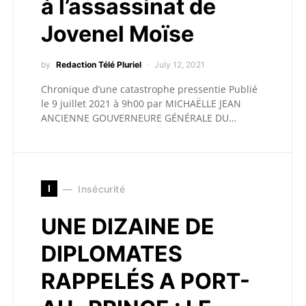
à l’assassinat de
Jovenel Moïse
by
Redaction Télé Pluriel
July 12, 2021
Chronique d’une catastrophe pressentie Publié
le 9 juillet 2021 à 9h00 par MICHAËLLE JEAN
ANCIENNE GOUVERNEURE GÉNÉRALE DU…
I
Insécurité
UNE DIZAINE DE
DIPLOMATES
RAPPELÉS A PORT-