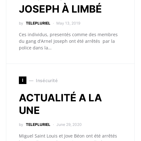
JOSEPH À LIMBÉ
by
TELEPLURIEL
May 13, 2019
Ces individus, presentés comme des membres
du gang d’Arnel Joseph ont été arrêtés par la
police dans la…
I
Insécurité
ACTUALITÉ A LA
UNE
by
TELEPLURIEL
June 29, 2020
Miguel Saint Louis et Jove Béon ont été arrêtés