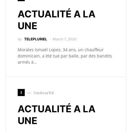
ACTUALITÉ A LA
UNE
by
TELEPLURIEL
March 7, 2020
Morales Ismaël Lopez, 34 ans, un chauffeur
dominicain, a été tué par balle, par des bandits
armés à…
I
Insécurité
ACTUALITÉ A LA
UNE